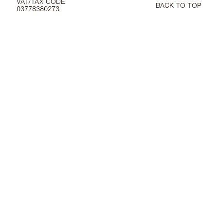
VAT/TAX CODE
BACK TO TOP
03778380273