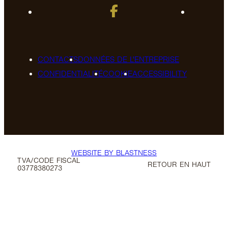
CONTACTS
DONNÉES DE L'ENTREPRISE
CONFIDENTIALITÉ
COOKIE
ACCESSIBILITY
WEBSITE BY BLASTNESS
TVA/CODE FISCAL
RETOUR EN HAUT
03778380273