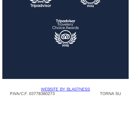
WEBSITE BY BLASTNESS
P.IVA/C.F. 03778380273
TORNA SU