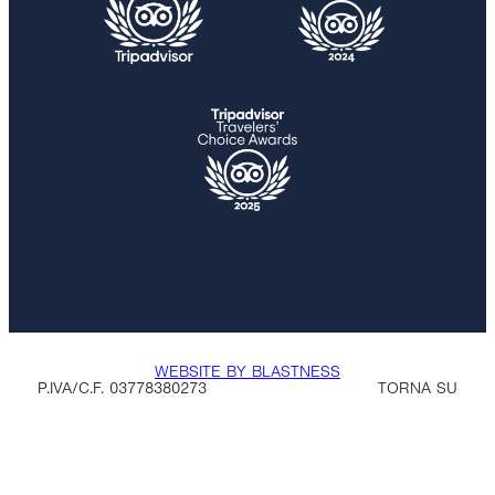
WEBSITE BY BLASTNESS
P.IVA/C.F. 03778380273
TORNA SU