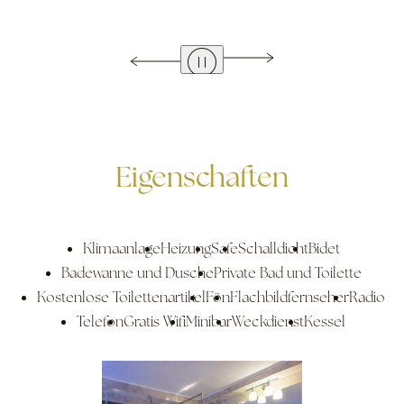
Eigenschaften
Klimaanlage
Heizung
Safe
Schalldicht
Bidet
Badewanne und Dusche
Private Bad und Toilette
Kostenlose Toilettenartikel
Fön
Flachbildfernseher
Radio
Telefon
Gratis Wifi
Minibar
Weckdienst
Kessel