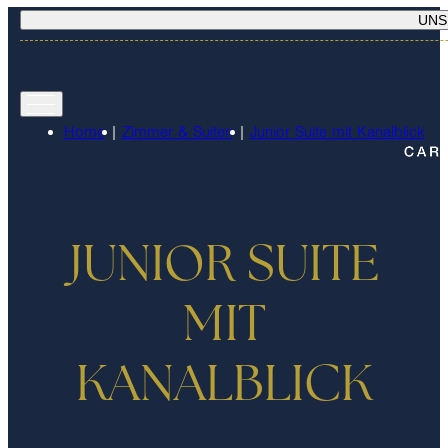
UNS
Home
|
Zimmer & Suiten
|
Junior Suite mit Kanalblick
JUNIOR SUITE
MIT
KANALBLICK