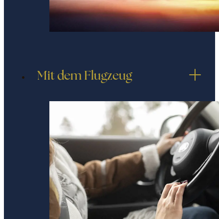
Mit dem Flugzeug
Vom internationalen Flughafen „Marco Polo“
Mit dem öffentlichen Wasserverkehr
Alilaguna
:
Wenn Sie bei den ANREISEN des
Flughafens angekommen sind, folgen
Sie den Schildern zum Pier (5
Gehminuten). Nehmen Sie das
Alilaguna-Boot, Linie Orange. die Fahrt
dauert 42 Minuten. Steigen Sie an der