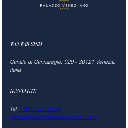
privaten Wassertaxi führen und die Fahrt
dauert 10 Minuten direkt zu unserem Hotel
Für spätere Ankünfte kontaktieren Sie uns
carnivalpalace@venicecollection.com
WO WIR SIND
Canale di Cannaregio, 929 - 30121 Venezia,
Italia
KONTAKTE
Tel.
+39 0412440320
carnivalpalace@venicecollection.com