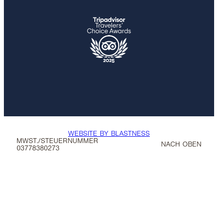
WEBSITE BY BLASTNESS
MWST./STEUERNUMMER
NACH OBEN
03778380273