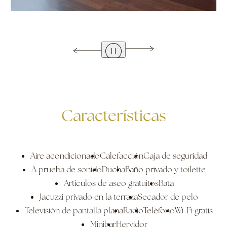
Características
Aire acondicionado
Calefacción
Caja de seguridad
A prueba de sonido
Ducha
Baño privado y toilette
Artículos de aseo gratuitos
Bata
Jacuzzi privado en la terraza
Secador de pelo
Televisión de pantalla plana
Radio
Teléfono
Wi-Fi gratis
Minibar
Hervidor