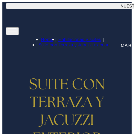
NUES
Home
|
Habitaciones y suites
|
Suite con Terraza y Jacuzzi exterior
SUITE CON
TERRAZA Y
JACUZZI