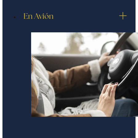
En Avión
DESDE EL AEROPUERTO INTERNACIONAL
«MARCO POLO»
Con el transporte acuático público Alilaguna
:
Una vez en las LLEGADAS del
aeropuerto, siga las señales hacia el
muelle (5 minutos a pie). Tome el barco
Alilaguna, línea naranja. El viaje dura 42
minutos. Baje en la tercera parada que
se llama «Guglie» y siga la calle que
bordea el canal durante 200 metros. El
billete cuesta €15.00 por persona y se
puede comprar en internet (enlace
https://www.alilaguna.it/da-aeroporto-