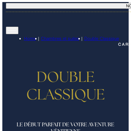
N
Home
|
Chambres et suites
|
Double Classique
DOUBLE
CLASSIQUE
LE DÉBUT PARFAIT DE VOTRE AVENTURE