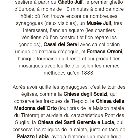
sestiere à partir du
Ghetto Juif
, le premier ghetto
d’Europe, à moins de 10 minutes à pied de notre
hôtel: où l’on trouve encore de nombreuses
synagogues (deux visibles), un
Musée Juif
, très
intéressant, l’ancien squero (les chantiers
vénitiens où l’on construit et l’on répare les
gondoles),
Casal dei Servi
avec sa collection
unique de bateaux d’époque, et
Fornace Orsoni
,
l’unique fournaise qu’il reste et qui produit des
mosaïques avec feuille d’or selon les mêmes
méthodes qu’en 1888.
Après avoir quitté les synagogues, c’est le tour des
églises, comme la
Chiesa degli Scalzi
, qui
conserve les fresques de Tiepolo, la
Chiesa della
Madonna dell’Orto
(tout près de la Maison natale
du Tintoret) et au-delà du caractéristique Pont des
Guglie, la
Chiesa dei Santi Geremia e Lucia
, qui
conserve les reliques de la sainte, juste en face de
Palazzo Labia
, avec à l’intérieur un magnifique