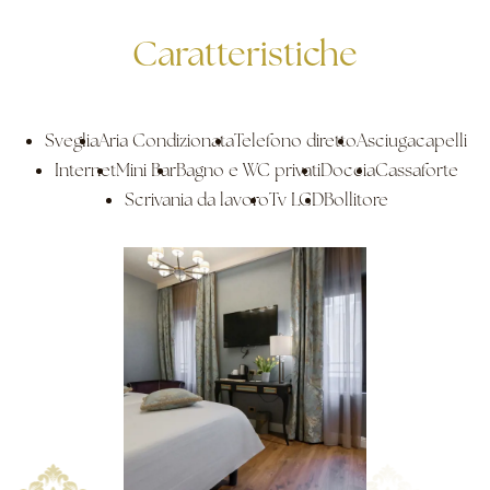
Caratteristiche
Sveglia
Aria Condizionata
Telefono diretto
Asciugacapelli
Internet
Mini Bar
Bagno e WC privati
Doccia
Cassaforte
Scrivania da lavoro
Tv LCD
Bollitore