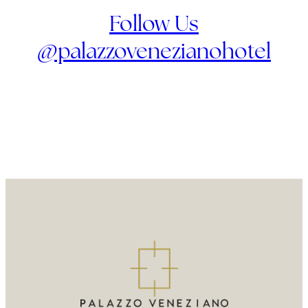
Follow Us
@palazzovenezianohotel