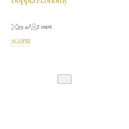
Doppia Economy
2
2 ospiti
20 m
SCOPRI