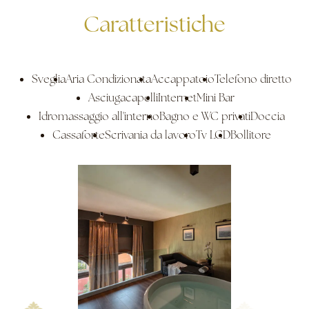
Caratteristiche
Sveglia
Aria Condizionata
Accappatoio
Telefono diretto
Asciugacapelli
Internet
Mini Bar
Idromassaggio all'interno
Bagno e WC privati
Doccia
Cassaforte
Scrivania da lavoro
Tv LCD
Bollitore