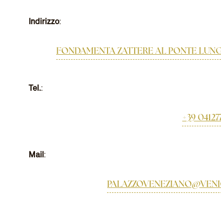
Indirizzo
:
FONDAMENTA ZATTERE AL PONTE LUNGO, 1
Tel.
:
+39 04127
Mail
:
PALAZZOVENEZIANO@VEN