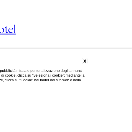
otel
X
 pubblicità mirata e personalizzazione degli annunci.
e di cookie, clicca su "Seleziona i cookie"; mediante la
Hai bisogno di aiuto?
ze, clicca su “Cookie” nel footer del sito web e della
nte Lungo, 1413 - 30123 Venezia (VE)