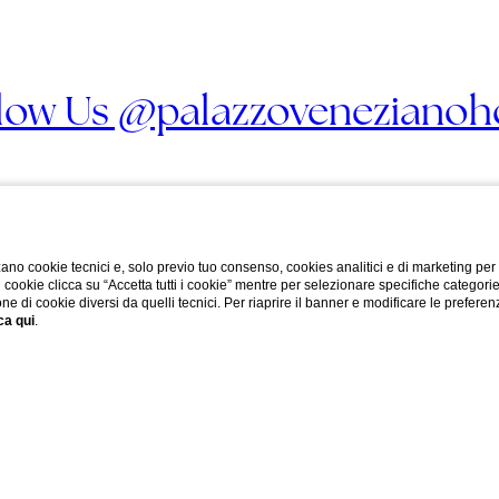
low Us @palazzovenezianoh
ano cookie tecnici e, solo previo tuo consenso, cookies analitici e di marketing per
di cookie clicca su “Accetta tutti i cookie” mentre per selezionare specifiche categori
one di cookie diversi da quelli tecnici. Per riaprire il banner e modificare le preferen
ca qui
.
DOVE SIAMO
Fondamenta Zattere Al Po