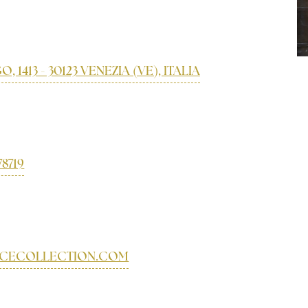
413 - 30123 VENEZIA (VE), ITALIA
78719
ICECOLLECTION.COM