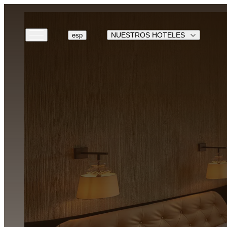
NUESTROS HOTELES
esp
T