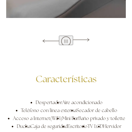
Características
Despertador
Aire acondicionado
Teléfono con línea externa
Secador de cabello
Acceso a Internet(WiFi)
Mini Bar
Baño privado y toilette
Ducha
Caja de seguridad
Escritorio
TV LCD
Hervidor