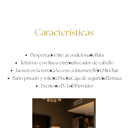
Características
Despertador
Aire acondicionado
Bata
Teléfono con línea externa
Secador de cabello
Jacuzzi en la terraza
Acceso a Internet(WiFi)
Mini Bar
Baño privado y toilette
Ducha
Caja de seguridad
Terraza
Escritorio
TV LCD
Hervidor