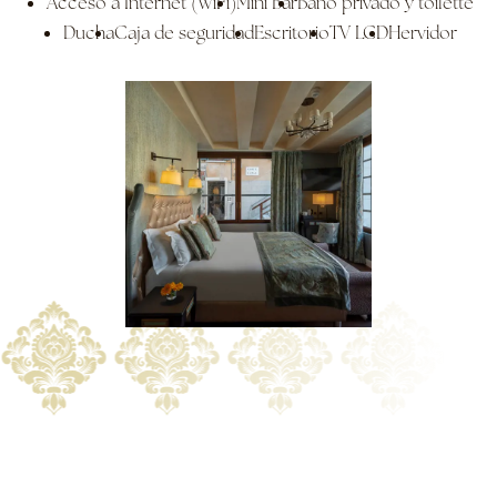
Acceso a Internet (WiFi)
Mini Bar
Baño privado y toilette
Ducha
Caja de seguridad
Escritorio
TV LCD
Hervidor