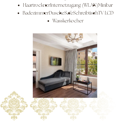
Haartrockner
Internetzugang (WLAN)
Minibar
Badezimmer
Dusche
Safe
Schreibtisch
TV LCD
Wasskerkocher