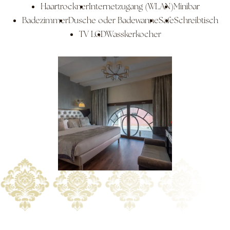
Haartrockner
Internetzugang (WLAN)
Minibar
Badezimmer
Dusche oder Badewanne
Safe
Schreibtisch
TV LCD
Wasskerkocher