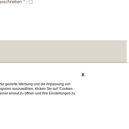
 geschrieben
*
:
X
 für gezielte Werbung und die Anpassung von
tegorien auszuwählen, klicken Sie auf “Cookies
Brauchen Sie Hilfe?
nner erneut zu öffnen und Ihre Einstellungen zu
nte Lungo, 1413 - 30123 Venezia (VE)