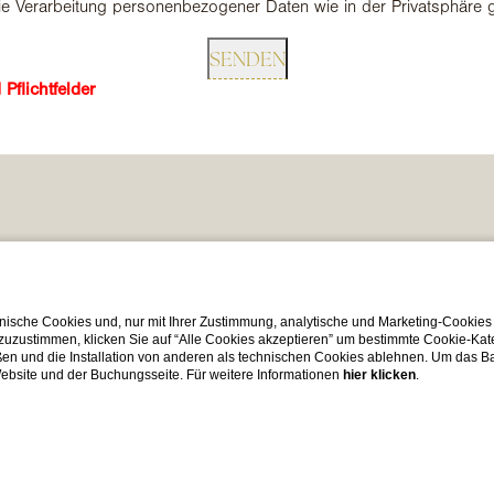
e Verarbeitung personenbezogener Daten wie in der Privatsphäre
Pflichtfelder
WO WIR SIND
ische Cookies und, nur mit Ihrer Zustimmung, analytische und Marketing-Cookies
 zuzustimmen, klicken Sie auf “Alle Cookies akzeptieren” um bestimmte Cookie-Ka
en und die Installation von anderen als technischen Cookies ablehnen. Um das Ba
Fondamenta Zattere Al Po
 Website und der Buchungsseite. Für weitere Informationen
hier klicken
.