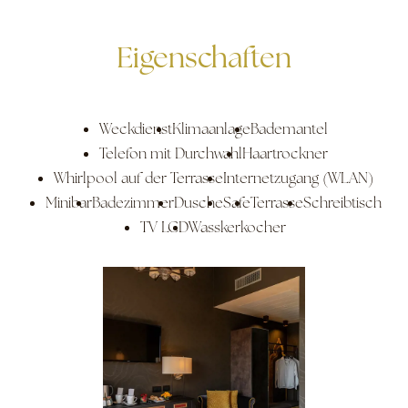
Eigenschaften
Weckdienst
Klimaanlage
Bademantel
Telefon mit Durchwahl
Haartrockner
Whirlpool auf der Terrasse
Internetzugang (WLAN)
Minibar
Badezimmer
Dusche
Safe
Terrasse
Schreibtisch
TV LCD
Wasskerkocher