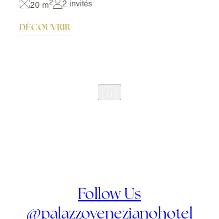
2
2 invités
20 m
DÉCOUVRIR
Follow Us
@palazzovenezianohotel