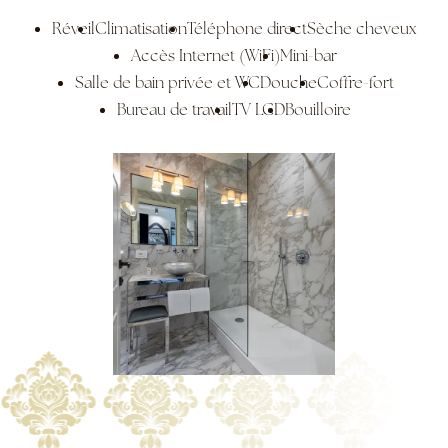
Réveil
Climatisation
Téléphone direct
Sèche cheveux
Accès Internet (WiFi)
Mini-bar
Salle de bain privée et WC
Douche
Coffre-fort
Bureau de travail
TV LCD
Bouilloire