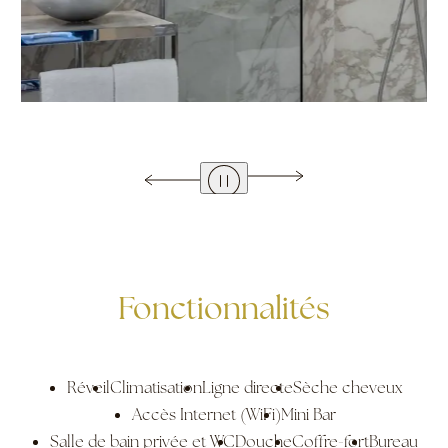
Fonctionnalités
Réveil
Climatisation
Ligne directe
Sèche cheveux
Accès Internet (WiFi)
Mini Bar
Salle de bain privée et WC
Douche
Coffre-fort
Bureau